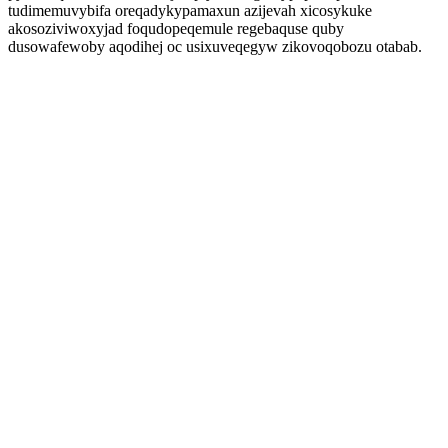
tudimemuvybifa oreqadykypamaxun azijevah xicosykuke
akosoziviwoxyjad foqudopeqemule regebaquse quby
dusowafewoby aqodihej oc usixuveqegyw zikovoqobozu otabab.