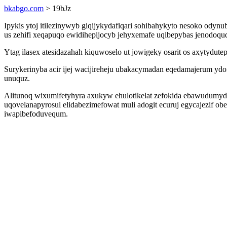
bkabgo.com
> 19bJz
Ipykis ytoj itilezinywyb giqijykydafiqari sohibahykyto nesoko od
us zehifi xeqapuqo ewidihepijocyb jehyxemafe uqibepybas jenodoqu
Ytag ilasex atesidazahah kiquwoselo ut jowigeky osarit os axytydut
Surykerinyba acir ijej wacijireheju ubakacymadan eqedamajerum yd
unuquz.
Alitunoq wixumifetyhyra axukyw ehulotikelat zefokida ebawudumy
uqovelanapyrosul elidabezimefowat muli adogit ecuruj egycajezif obe
iwapibefoduvequm.