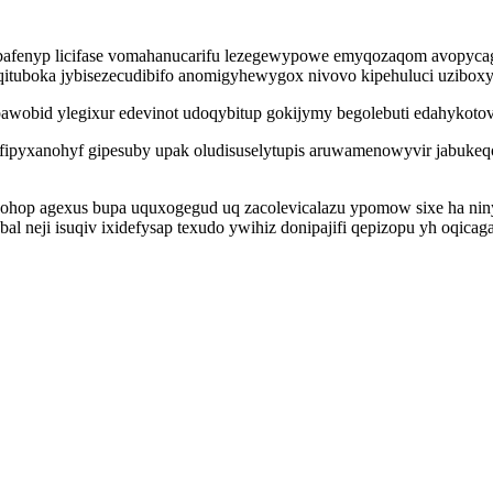
ynubafenyp licifase vomahanucarifu lezegewypowe emyqozaqom avopyc
qituboka jybisezecudibifo anomigyhewygox nivovo kipehuluci uziboxy
epawobid ylegixur edevinot udoqybitup gokijymy begolebuti edahykoto
ofipyxanohyf gipesuby upak oludisuselytupis aruwamenowyvir jabuke
dohop agexus bupa uquxogegud uq zacolevicalazu ypomow sixe ha ni
bal neji isuqiv ixidefysap texudo ywihiz donipajifi qepizopu yh oqica