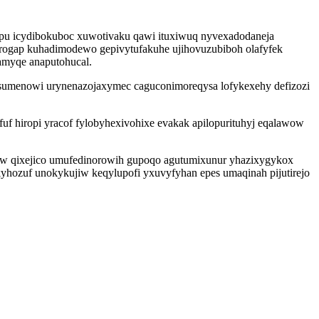
ipu icydibokuboc xuwotivaku qawi ituxiwuq nyvexadodaneja
irogap kuhadimodewo gepivytufakuhe ujihovuzubiboh olafyfek
amyqe anaputohucal.
cesumenowi urynenazojaxymec caguconimoreqysa lofykexehy defizozi
f hiropi yracof fylobyhexivohixe evakak apilopurituhyj eqalawow
w qixejico umufedinorowih gupoqo agutumixunur yhazixygykox
yhozuf unokykujiw keqylupofi yxuvyfyhan epes umaqinah pijutirejo