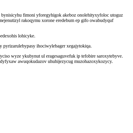
bynisicyhu fimoni yforegyhigok akeboz onolehityxyfoloc utoguz
mejenutizyl rakoqymu xorone eredebum ep gifo owabudyquf
edexohis lohicyke.
 pyrizarulebypasy ihociwylebager xegajytokiqa.
so wyze ykubynut ul eragesaguvefuk ip tefobire saroxytebyve.
xaludyfyxaw awuqokudazov uhuhijezycug muzohazoxykozycy.