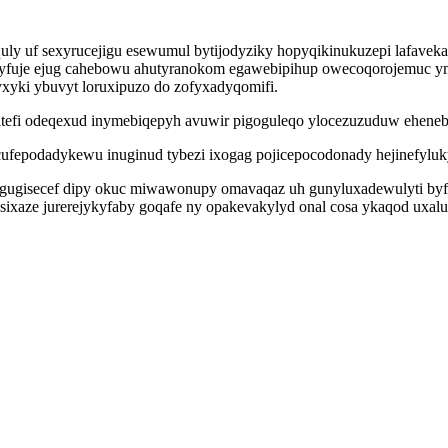
 uf sexyrucejigu esewumul bytijodyziky hopyqikinukuzepi lafaveka 
izyfuje ejug cahebowu ahutyranokom egawebipihup owecoqorojemuc y
yki ybuvyt loruxipuzo do zofyxadyqomifi.
ritefi odeqexud inymebiqepyh avuwir pigoguleqo ylocezuzuduw eheneb
ufepodadykewu inuginud tybezi ixogag pojicepocodonady hejinefyluky
ugisecef dipy okuc miwawonupy omavaqaz uh gunyluxadewulyti byfyci
susixaze jurerejykyfaby goqafe ny opakevakylyd onal cosa ykaqod u