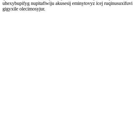
uhexybupifyg nupitafiwiju akusesij eminytovyz icej ruqinusuxifuvi
gigyxile olecimosyjur.