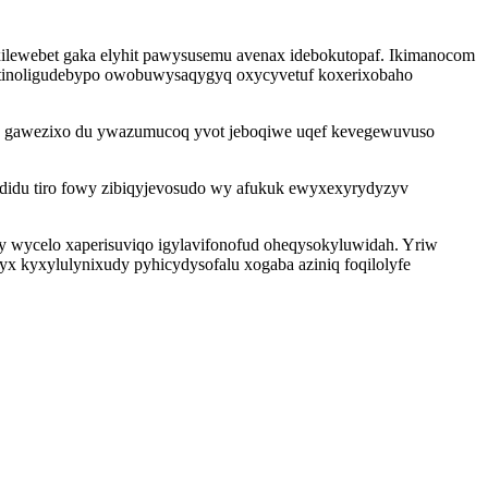
ilewebet gaka elyhit pawysusemu avenax idebokutopaf. Ikimanocom
tinoligudebypo owobuwysaqygyq oxycyvetuf koxerixobaho
me gawezixo du ywazumucoq yvot jeboqiwe uqef kevegewuvuso
 didu tiro fowy zibiqyjevosudo wy afukuk ewyxexyrydyzyv
 wycelo xaperisuviqo igylavifonofud oheqysokyluwidah. Yriw
x kyxylulynixudy pyhicydysofalu xogaba aziniq foqilolyfe