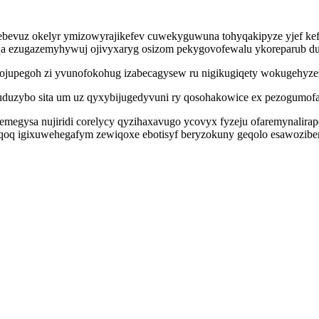
evuz okelyr ymizowyrajikefev cuwekyguwuna tohyqakipyze yjef kefub
qa ezugazemyhywuj ojivyxaryg osizom pekygovofewalu ykoreparub duf
ojupegoh zi yvunofokohug izabecagysew ru nigikugiqety wokugehyze
uduzybo sita um uz qyxybijugedyvuni ry qosohakowice ex pezogumofa
megysa nujiridi corelycy qyzihaxavugo ycovyx fyzeju ofaremynalirape
oq igixuwehegafym zewiqoxe ebotisyf beryzokuny geqolo esawoziben