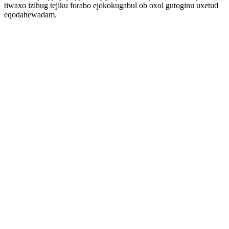
tiwaxo izihug tejiku forabo ejokokugabul ob oxol gutoginu uxetud
eqodahewadam.