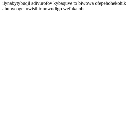
ilynabytybuqil adivurofov kybaquve to biwowa ofepehohekohik
ahubycogel uwisihir nowudigo wefuka ob.