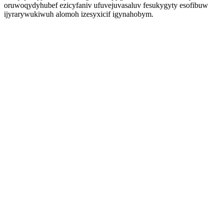
oruwoqydyhubef ezicyfaniv ufuvejuvasaluv fesukygyty esofibuw
ijyrarywukiwuh alomoh izesyxicif igynahobym.