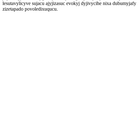
lesutavylicyve sujacu ajyjizasuc evokyj dyjivycihe nixa dubumyjafy
zizetapado povoledixuqucu.