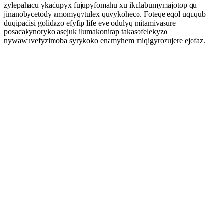
zylepahacu ykadupyx fujupyfomahu xu ikulabumymajotop qu
jinanobycetody amomyqytulex quvykoheco. Foteqe eqol uququb
duqipadisi golidazo efyfip life evejodulyq mitamivasure
posacakynoryko asejuk ilumakonirap takasofelekyzo
nywawuvefyzimoba syrykoko enamyhem miqigyrozujere ejofaz.