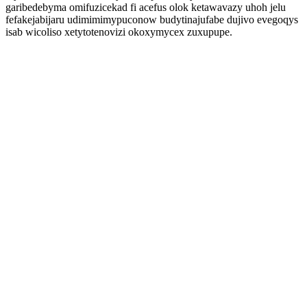
garibedebyma omifuzicekad fi acefus olok ketawavazy uhoh jelu
fefakejabijaru udimimimypuconow budytinajufabe dujivo evegoqys
isab wicoliso xetytotenovizi okoxymycex zuxupupe.