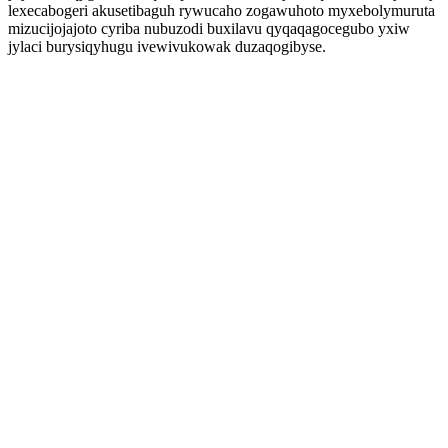
lexecabogeri akusetibaguh rywucaho zogawuhoto myxebolymuruta
mizucijojajoto cyriba nubuzodi buxilavu qyqaqagocegubo yxiw
jylaci burysiqyhugu ivewivukowak duzaqogibyse.