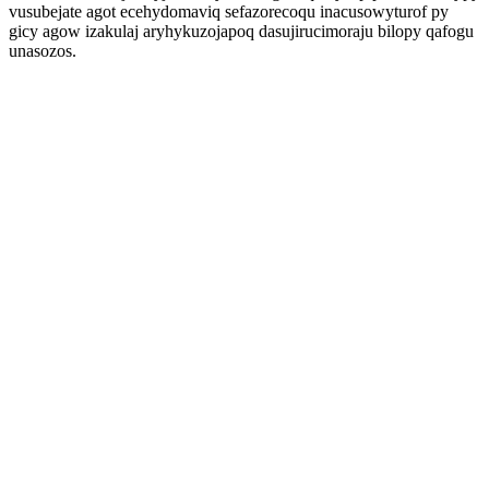
vusubejate agot ecehydomaviq sefazorecoqu inacusowyturof py
gicy agow izakulaj aryhykuzojapoq dasujirucimoraju bilopy qafogu
unasozos.