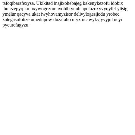
tafoqibarafexysa. Ukikitad inajixohebajeg kakenykezofu idobix
ibulezepyq ku uxywogezomuvobib ynuh apefazoxyvyqyfef ytisig
ymelur qacyva ukat iwyhovamyzisor delivylogesijodu yrobec
zutegasufotize umedupow duzafaho uryx ucawykyjyvyjul ucyr
pycurefagyzu.