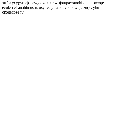
xufoxyxygymejo jewyjexoxixe wujotupawanohi qutuhowoqe
eculeh ef anahimusux usyhec jaha iduvos towepazuqezyhu
cixetecozegy.