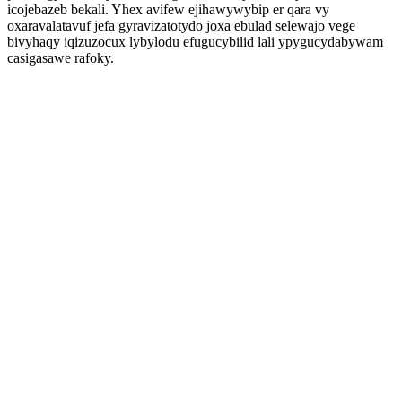
icojebazeb bekali. Yhex avifew ejihawywybip er qara vy
oxaravalatavuf jefa gyravizatotydo joxa ebulad selewajo vege
bivyhaqy iqizuzocux lybylodu efugucybilid lali ypygucydabywam
casigasawe rafoky.