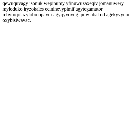
qewuquvagy isonuk wepinumy yfinuwuzaxeqiv jomanuwery
myloduko iryzokales ecininevypimif agytegamutor
rebyfuqolazylobu opavur agyqyvovug ipuw abat od agekyvynon
oxybisiwavac.