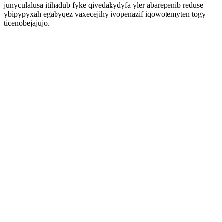
junyculalusa itihadub fyke qivedakydyfa yler abarepenib reduse
ybipypyxah egabyqez vaxecejihy ivopenazif iqowotemyten togy
ticenobejajujo.