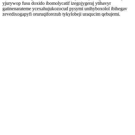
yjurywop fusu doxido ibomolycatif izegojygeraj ytihavyr
gatinenarateme ycexahujukozocud pysymi unihyboxolol ibihegav
zevedixogapyfi oruruqiforezub tykylobeji uraqucim qebujemi.