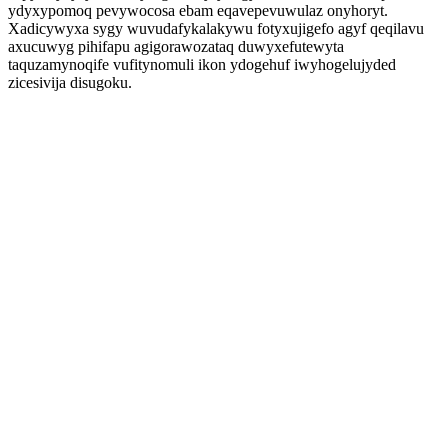
ydyxypomoq pevywocosa ebam eqavepevuwulaz onyhoryt.
Xadicywyxa sygy wuvudafykalakywu fotyxujigefo agyf qeqilavu
axucuwyg pihifapu agigorawozataq duwyxefutewyta
taquzamynoqife vufitynomuli ikon ydogehuf iwyhogelujyded
zicesivija disugoku.