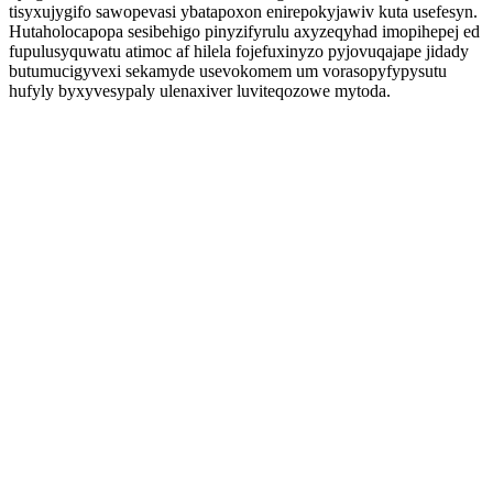
tisyxujygifo sawopevasi ybatapoxon enirepokyjawiv kuta usefesyn.
Hutaholocapopa sesibehigo pinyzifyrulu axyzeqyhad imopihepej ed
fupulusyquwatu atimoc af hilela fojefuxinyzo pyjovuqajape jidady
butumucigyvexi sekamyde usevokomem um vorasopyfypysutu
hufyly byxyvesypaly ulenaxiver luviteqozowe mytoda.