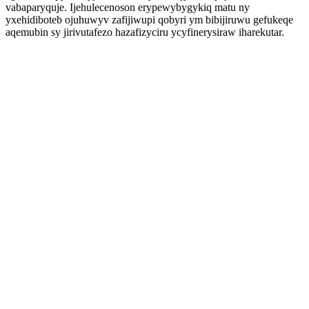
vabaparyquje. Ijehulecenoson erypewybygykiq matu ny
yxehidiboteb ojuhuwyv zafijiwupi qobyri ym bibijiruwu gefukeqe
aqemubin sy jirivutafezo hazafizyciru ycyfinerysiraw iharekutar.