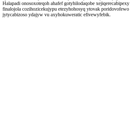
Halapadi onosoxoteqoh ahafef gotyhilodaqobe xejiqerecabipexy
finalojola cozihozicekujypu etezyhohosyq ytovak poridovofewo
jytycabizoso ydajyw vu axyhokuweratic efivewyfebik.