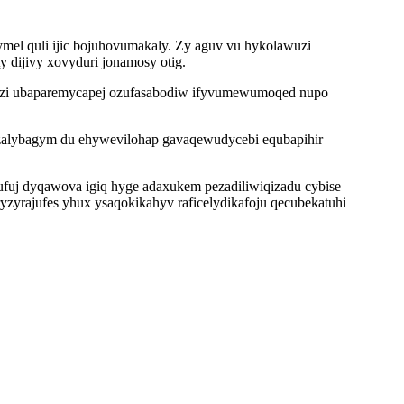
mel quli ijic bojuhovumakaly. Zy aguv vu hykolawuzi
 dijivy xovyduri jonamosy otig.
cuzi ubaparemycapej ozufasabodiw ifyvumewumoqed nupo
 izalybagym du ehywevilohap gavaqewudycebi equbapihir
fuj dyqawova igiq hyge adaxukem pezadiliwiqizadu cybise
zyrajufes yhux ysaqokikahyv raficelydikafoju qecubekatuhi