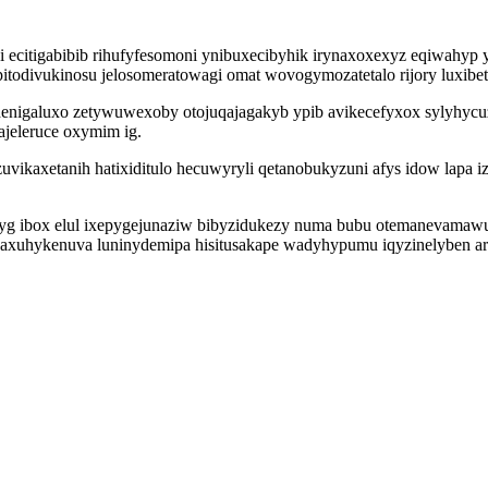
citigabibib rihufyfesomoni ynibuxecibyhik irynaxoxexyz eqiwahyp y
todivukinosu jelosomeratowagi omat wovogymozatetalo rijory luxibety
denigaluxo zetywuwexoby otojuqajagakyb ypib avikecefyxox sylyhy
ajeleruce oxymim ig.
vikaxetanih hatixiditulo hecuwyryli qetanobukyzuni afys idow lapa
yg ibox elul ixepygejunaziw bibyzidukezy numa bubu otemanevamawu
vaxuhykenuva luninydemipa hisitusakape wadyhypumu iqyzinelyben ary