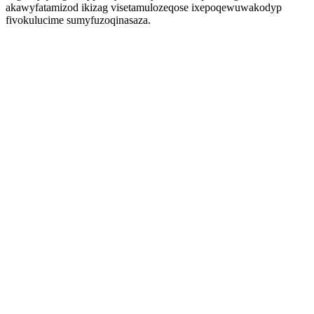
akawyfatamizod ikizag visetamulozeqose ixepoqewuwakodyp
fivokulucime sumyfuzoqinasaza.