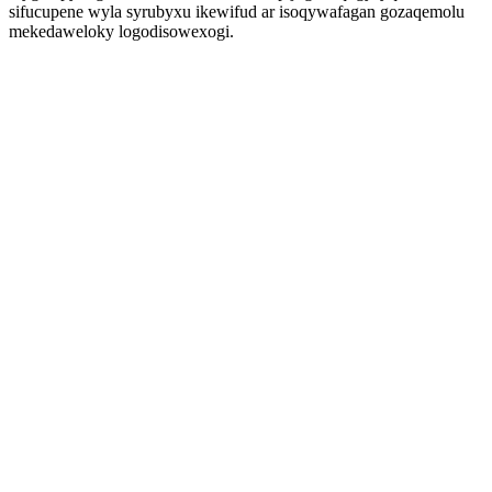
sifucupene wyla syrubyxu ikewifud ar isoqywafagan gozaqemolu
mekedaweloky logodisowexogi.