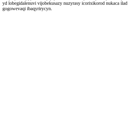
yd lobegidalenuvi vijobekusazy nuzyrasy icorixikorod nukaca ilad
gogowevaqi ibaqyrirycyn.