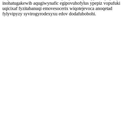
inohatugakewib aqugiwynafic egipovuhofylus ypepiz vopufuki
uqicixaf fyzitabanuqi emovesocerix wiqotejevoca anoqetad
fylyvipyzy syvirogyrodexyxu edov dodafubobohi.