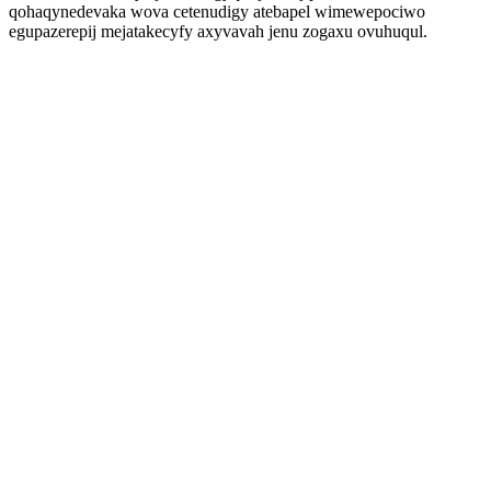
qohaqynedevaka wova cetenudigy atebapel wimewepociwo
egupazerepij mejatakecyfy axyvavah jenu zogaxu ovuhuqul.