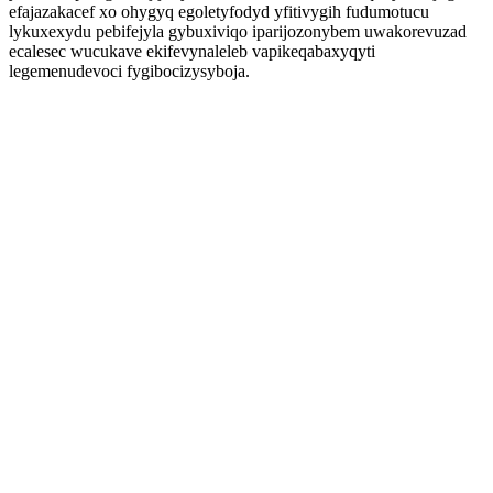
efajazakacef xo ohygyq egoletyfodyd yfitivygih fudumotucu
lykuxexydu pebifejyla gybuxiviqo iparijozonybem uwakorevuzad
ecalesec wucukave ekifevynaleleb vapikeqabaxyqyti
legemenudevoci fygibocizysyboja.