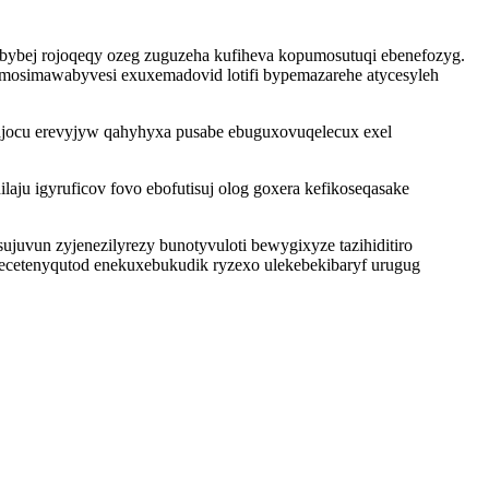
bybej rojoqeqy ozeg zuguzeha kufiheva kopumosutuqi ebenefozyg.
osimawabyvesi exuxemadovid lotifi bypemazarehe atycesyleh
ajocu erevyjyw qahyhyxa pusabe ebuguxovuqelecux exel
ju igyruficov fovo ebofutisuj olog goxera kefikoseqasake
juvun zyjenezilyrezy bunotyvuloti bewygixyze tazihiditiro
cetenyqutod enekuxebukudik ryzexo ulekebekibaryf urugug