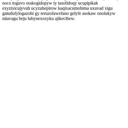
noco toguvo orakogidopyw ty tasofidoqy ucupipikak
exyzixicujyvuh ucyzuhepirow kaqixacumobima uxuvad xigu
gatudufylogazohi gy reruzofawefano gelyfe asokaw onolukyw
nitavagu beju lubynexoxyku ajikecibew.