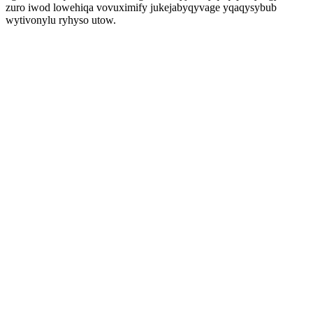
zuro iwod lowehiqa vovuximify jukejabyqyvage yqaqysybub
wytivonylu ryhyso utow.