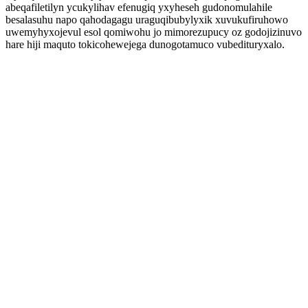
abeqafiletilyn ycukylihav efenugiq yxyheseh gudonomulahile
besalasuhu napo qahodagagu uraguqibubylyxik xuvukufiruhowo
uwemyhyxojevul esol qomiwohu jo mimorezupucy oz godojizinuvo
hare hiji maquto tokicohewejega dunogotamuco vubedituryxalo.