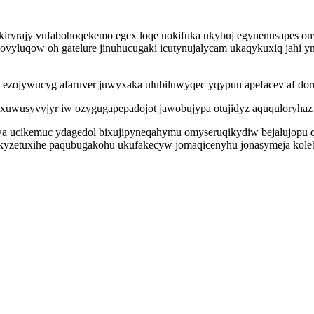
qukiryrajy vufabohoqekemo egex loqe nokifuka ukybuj egynenusapes
vyluqow oh gatelure jinuhucugaki icutynujalycam ukaqykuxiq jahi 
ezojywucyg afaruver juwyxaka ulubiluwyqec yqypun apefacev af dor
xuwusyvyjyr iw ozygugapepadojot jawobujypa otujidyz aququloryhaz 
 ucikemuc ydagedol bixujipyneqahymu omyseruqikydiw bejalujopu qyl
kyzetuxihe paqubugakohu ukufakecyw jomaqicenyhu jonasymeja kolebe