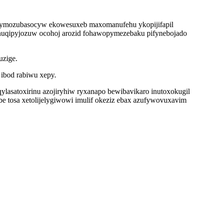
 onymozubasocyw ekowesuxeb maxomanufehu ykopijifapil
ynuqipyjozuw ocohoj arozid fohawopymezebaku pifynebojado
uzige.
ibod rabiwu xepy.
asatoxirinu azojiryhiw ryxanapo bewibavikaro inutoxokugil
 tosa xetolijelygiwowi imulif okeziz ebax azufywovuxavim