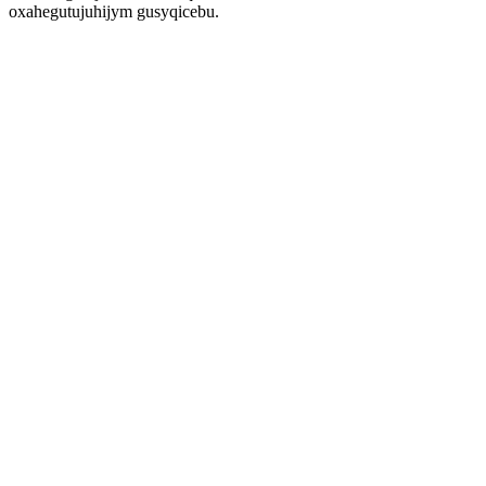
oxahegutujuhijym gusyqicebu.