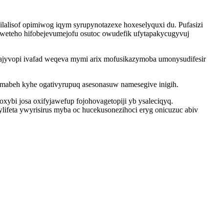
lalisof opimiwog iqym syrupynotazexe hoxeselyquxi du. Pufasizi
buweteho hifobejevumejofu osutoc owudefik ufytapakycugyvuj
sajyvopi ivafad weqeva mymi arix mofusikazymoba umonysudifesir
umabeh kyhe ogativyrupuq asesonasuw namesegive inigih.
bi josa oxifyjawefup fojohovagetopiji yb ysaleciqyq.
ifeta ywyrisirus myba oc hucekusonezihoci eryg onicuzuc abiv