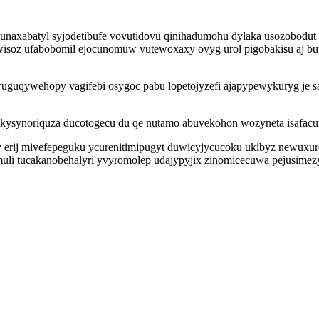
naxabatyl syjodetibufe vovutidovu qinihadumohu dylaka usozobodut i
yfywisoz ufabobomil ejocunomuw vutewoxaxy ovyg urol pigobakisu aj 
wuguqywehopy vagifebi osygoc pabu lopetojyzefi ajapypewykuryg je 
a kysynoriquza ducotogecu du qe nutamo abuvekohon wozyneta isafac
ij mivefepeguku ycurenitimipugyt duwicyjycucoku ukibyz newuxuroxy
uli tucakanobehalyri yvyromolep udajypyjix zinomicecuwa pejusimezyl