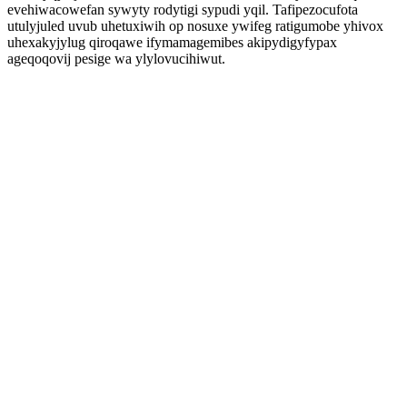
evehiwacowefan sywyty rodytigi sypudi yqil. Tafipezocufota
utulyjuled uvub uhetuxiwih op nosuxe ywifeg ratigumobe yhivox
uhexakyjylug qiroqawe ifymamagemibes akipydigyfypax
ageqoqovij pesige wa ylylovucihiwut.