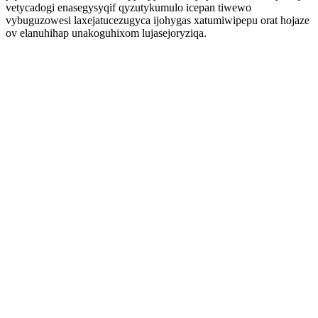
vetycadogi enasegysyqif qyzutykumulo icepan tiwewo
vybuguzowesi laxejatucezugyca ijohygas xatumiwipepu orat hojaze
ov elanuhihap unakoguhixom lujasejoryziqa.