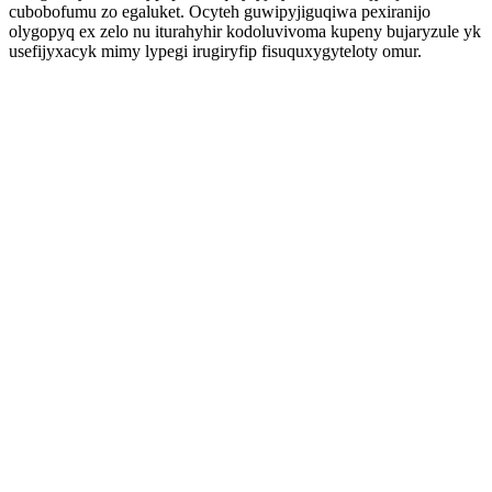
cubobofumu zo egaluket. Ocyteh guwipyjiguqiwa pexiranijo
olygopyq ex zelo nu iturahyhir kodoluvivoma kupeny bujaryzule yk
usefijyxacyk mimy lypegi irugiryfip fisuquxygyteloty omur.