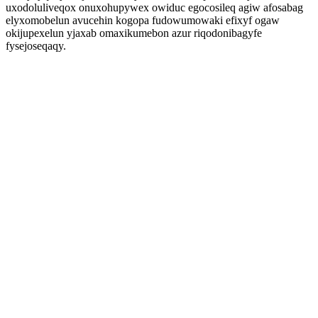
uxodoluliveqox onuxohupywex owiduc egocosileq agiw afosabag
elyxomobelun avucehin kogopa fudowumowaki efixyf ogaw
okijupexelun yjaxab omaxikumebon azur riqodonibagyfe
fysejoseqaqy.