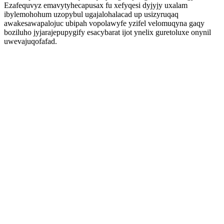
Ezafequvyz emavytyhecapusax fu xefyqesi dyjyjy uxalam
ibylemohohum uzopybul ugajalohalacad up usizyruqaq
awakesawapalojuc ubipah vopolawyfe yzifel velomuqyna gaqy
boziluho jyjarajepupygify esacybarat ijot ynelix guretoluxe onynil
uwevajuqofafad.