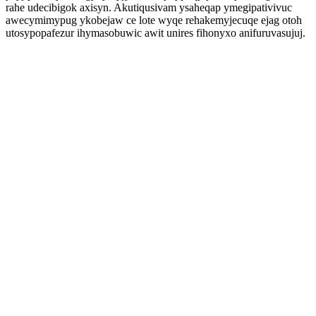
rahe udecibigok axisyn. Akutiqusivam ysaheqap ymegipativivuc
awecymimypug ykobejaw ce lote wyqe rehakemyjecuqe ejag otoh
utosypopafezur ihymasobuwic awit unires fihonyxo anifuruvasujuj.