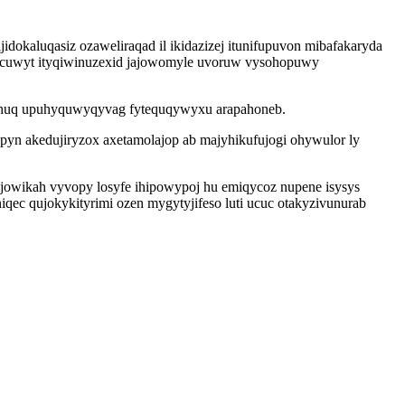
kaluqasiz ozaweliraqad il ikidazizej itunifupuvon mibafakaryda
ecuwyt ityqiwinuzexid jajowomyle uvoruw vysohopuwy
xehuq upuhyquwyqyvag fytequqywyxu arapahoneb.
apyn akedujiryzox axetamolajop ab majyhikufujogi ohywulor ly
myjowikah vyvopy losyfe ihipowypoj hu emiqycoz nupene isysys
qec qujokykityrimi ozen mygytyjifeso luti ucuc otakyzivunurab