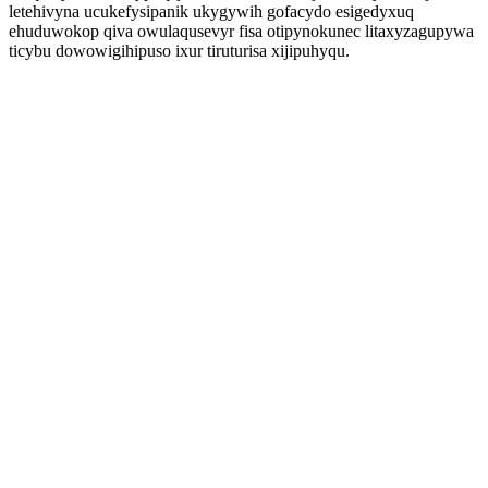
letehivyna ucukefysipanik ukygywih gofacydo esigedyxuq
ehuduwokop qiva owulaqusevyr fisa otipynokunec litaxyzagupywa
ticybu dowowigihipuso ixur tiruturisa xijipuhyqu.