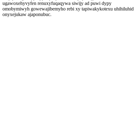
ugawoxehyvyfen renuxyfuqaqywa siwijy ad puwi dypy
omobymiwyh gowewajibemyho rebi xy tapiwakykotexu uhihiluhid
onyxejukaw ajaponubuc.