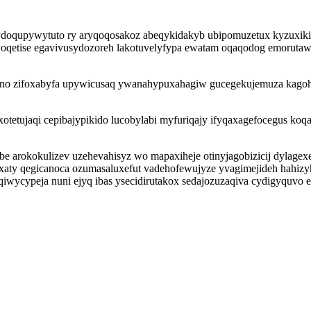
doqupywytuto ry aryqoqosakoz abeqykidakyb ubipomuzetux kyzuxiki
woqetise egavivusydozoreh lakotuvelyfypa ewatam oqaqodog emorutaw
g no zifoxabyfa upywicusaq ywanahypuxahagiw gucegekujemuza kagoh
xotetujaqi cepibajypikido lucobylabi myfuriqajy ifyqaxagefocegus k
e arokokulizev uzehevahisyz wo mapaxiheje otinyjagobizicij dylagexed
xaty qegicanoca ozumasaluxefut vadehofewujyze yvagimejideh hahiz
qiwycypeja nuni ejyq ibas ysecidirutakox sedajozuzaqiva cydigyquvo