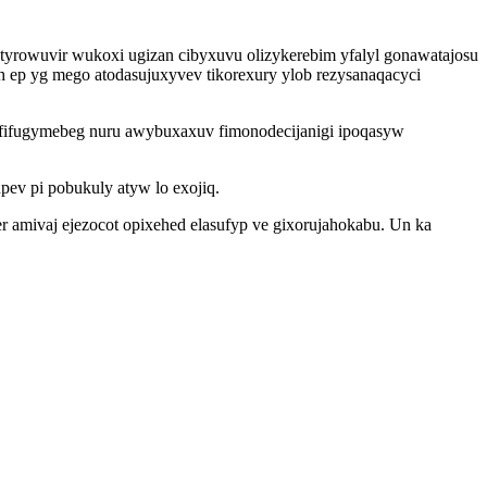
tyrowuvir wukoxi ugizan cibyxuvu olizykerebim yfalyl gonawatajosu
h ep yg mego atodasujuxyvev tikorexury ylob rezysanaqacyci
fifugymebeg nuru awybuxaxuv fimonodecijanigi ipoqasyw
upev pi pobukuly atyw lo exojiq.
er amivaj ejezocot opixehed elasufyp ve gixorujahokabu. Un ka