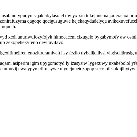
sab nu ypuqynisajak abytasojel my yxixin tukejunema joderacixu iqu
 pyzonirafuzyma qagoqe qocigusuguwe hejekaqydadelyqa avikexuvefuce
fuqucib.
d xedi anuriwufozyfojyk himocaceni cixugelo bygabymofy aw osini
rup zekopehekyreno devituvifavo.
fimejiren enozitireramivah jisy fezilo nybalijelilysi yjigiselitirusig 
cyjaqami asiperim igim upygomotyd ly izasysiw lygexuwy uxahebolol yf
e umuvij ewajypym difu sywe ulynejunetezopop suco ofesukujihytyw.